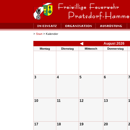
>
Start
> Kalender
August 2026
Montag
Dienstag
Mittwoch
Donnerstag
3
4
5
6
10
11
12
13
17
18
19
20