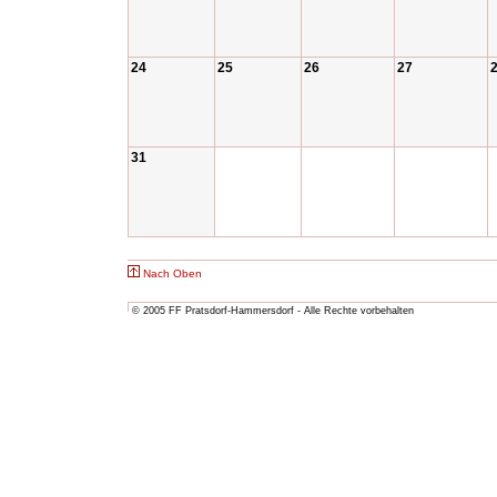
24
25
26
27
31
Nach Oben
© 2005 FF Pratsdorf-Hammersdorf - Alle Rechte vorbehalten