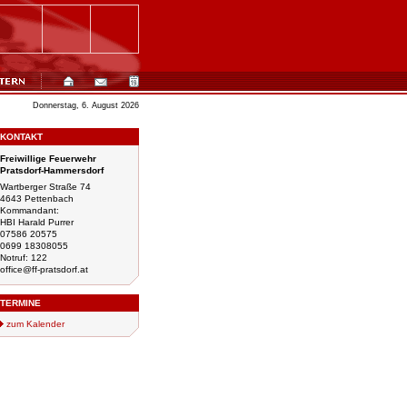
Donnerstag, 6. August 2026
KONTAKT
Freiwillige Feuerwehr
Pratsdorf-Hammersdorf
Wartberger Straße 74
4643 Pettenbach
Kommandant:
HBI Harald Purrer
07586 20575
0699 18308055
Notruf: 122
office@ff-pratsdorf.at
TERMINE
zum Kalender