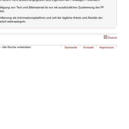
tigung von Text und Bildmaterial ist nur mit ausdrücklicher Zustimmung der FF
tet.
lkerung als Informationsplattform und soll die tägliche Arbeit und Aktvität der
dorf widerspiegeln.
Zurück
- Alle Rechte vorbehalten
Startseite
Kontakt
Impressum