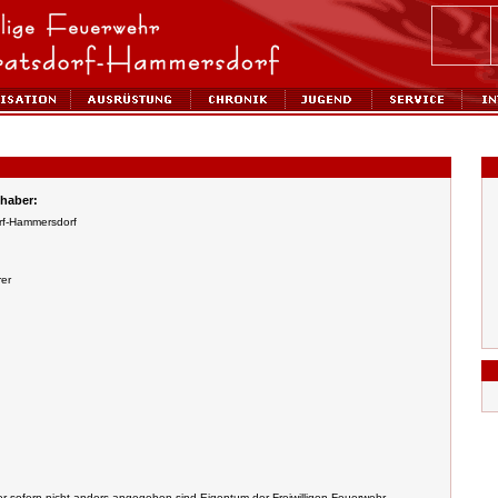
haber:
orf-Hammersdorf
er
der sofern nicht anders angegeben sind Eigentum der Freiwilligen Feuerwehr