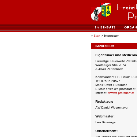
>
Start
> Impressum
IMPRESSUM
Eigentümer und Medienin
Freiwillige Feuerwehr Pratsd
Wartberger Straße 74
A-4643 Pettenbach
Kommandant HBI Harald Purr
Tel: 07586 20575
Mobil: 0699 18308055
E-Mail: office@ff-pratsdorf.at
Internet:
www.ff-pratsdorf.at
Redakteur:
AW Daniel Weyermayer
Webmaster:
Leo Bimminger
Urheberrecht:
Alle Inhalte wie Text und Bil