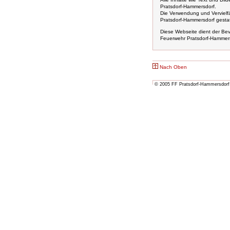
Pratsdorf-Hammersdorf.
Die Verwendung und Vervielfäl
Pratsdorf-Hammersdorf gestat
Diese Webseite dient der Bevö
Feuerwehr Pratsdorf-Hammers
Nach Oben
© 2005 FF Pratsdorf-Hammersdorf 