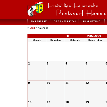
>
Start
> Kalender
März 2026
Montag
Dienstag
Mittwoch
Donnerstag
2
3
4
5
9
10
11
12
16
17
18
19