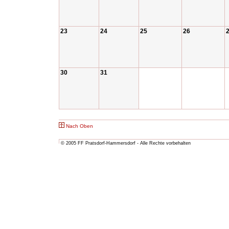
23
24
25
26
30
31
Nach Oben
© 2005 FF Pratsdorf-Hammersdorf - Alle Rechte vorbehalten