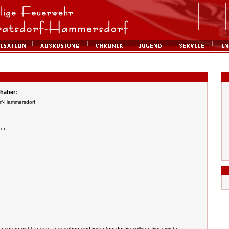
haber:
orf-Hammersdorf
er
der sofern nicht anders angegeben sind Eigentum der Freiwilligen Feuerwehr