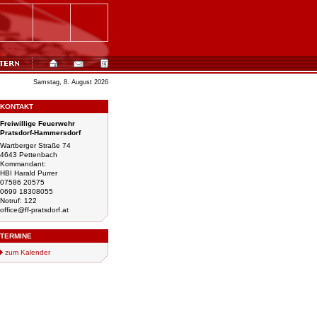
Samstag, 8. August 2026
KONTAKT
Freiwillige Feuerwehr
Pratsdorf-Hammersdorf
Wartberger Straße 74
4643 Pettenbach
Kommandant:
HBI Harald Purrer
07586 20575
0699 18308055
Notruf: 122
office@ff-pratsdorf.at
TERMINE
zum Kalender