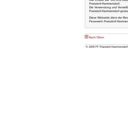
Pratsdorf-Hammersdorf.
Die Verwendung und Vervielfäl
Pratsdorf-Hammersdorf gestat
Diese Webseite dient der Bevö
Feuerwehr Pratsdorf-Hammers
Nach Oben
© 2005 FF Pratsdorf-Hammersdorf 