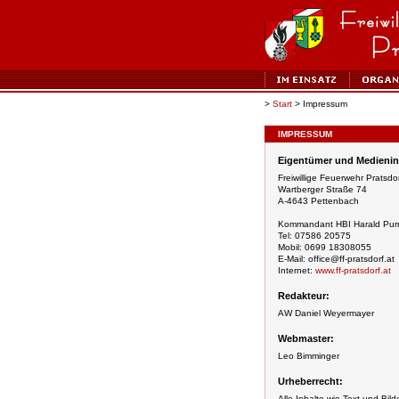
>
Start
> Impressum
IMPRESSUM
Eigentümer und Medienin
Freiwillige Feuerwehr Pratsd
Wartberger Straße 74
A-4643 Pettenbach
Kommandant HBI Harald Purr
Tel: 07586 20575
Mobil: 0699 18308055
E-Mail: office@ff-pratsdorf.at
Internet:
www.ff-pratsdorf.at
Redakteur:
AW Daniel Weyermayer
Webmaster:
Leo Bimminger
Urheberrecht:
Alle Inhalte wie Text und Bil