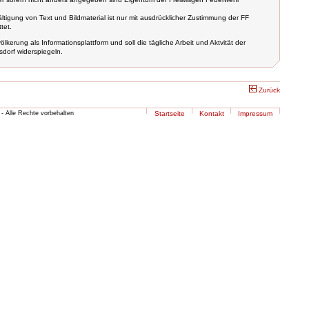
tigung von Text und Bildmaterial ist nur mit ausdrücklicher Zustimmung der FF
tet.
lkerung als Informationsplattform und soll die tägliche Arbeit und Aktvität der
dorf widerspiegeln.
Zurück
- Alle Rechte vorbehalten
Startseite
Kontakt
Impressum