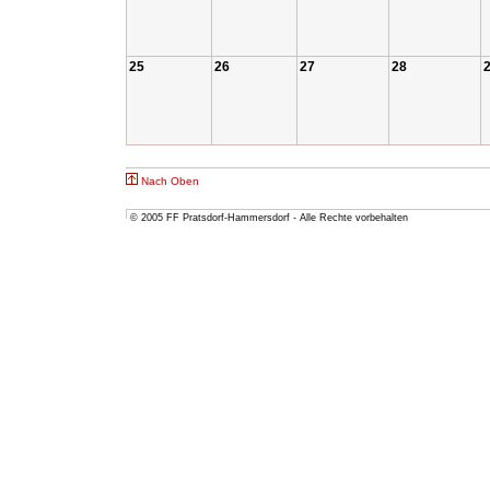
25
26
27
28
Nach Oben
© 2005 FF Pratsdorf-Hammersdorf - Alle Rechte vorbehalten