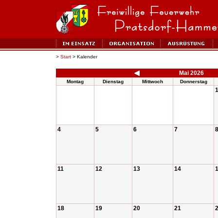
>
Start
> Kalender
Mai 2026
Montag
Dienstag
Mittwoch
Donnerstag
4
5
6
7
11
12
13
14
18
19
20
21