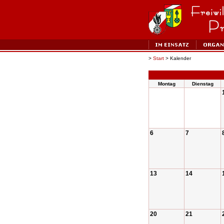
>
Start
> Kalender
Montag
Dienstag
6
7
13
14
20
21