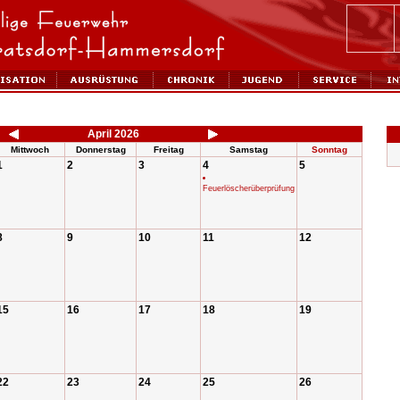
April 2026
Mittwoch
Donnerstag
Freitag
Samstag
Sonntag
1
2
3
4
5
Feuerlöscherüberprüfung
8
9
10
11
12
15
16
17
18
19
22
23
24
25
26