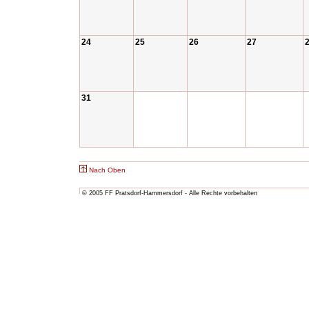
24
25
26
27
31
Nach Oben
© 2005 FF Pratsdorf-Hammersdorf - Alle Rechte vorbehalten