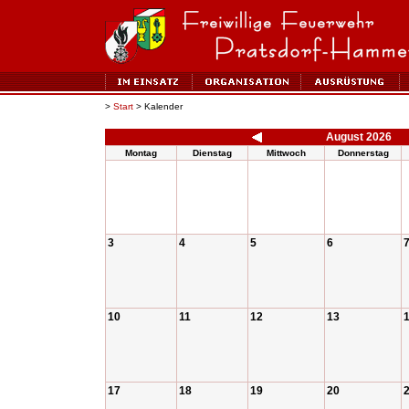
>
Start
> Kalender
August 2026
Montag
Dienstag
Mittwoch
Donnerstag
3
4
5
6
10
11
12
13
17
18
19
20